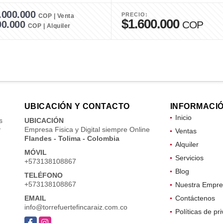
.000.000
PRECIO:
COP | Venta
$1.600.000
00.000
COP
COP | Alquiler
UBICACIÓN Y CONTACTO
INFORMACI
Inicio
s
UBICACIÓN
y
Empresa Fisica y Digital siempre Online
Ventas
Flandes - Tolima - Colombia
Alquiler
MÓVIL
Servicios
+573138108867
Blog
TELÉFONO
+573138108867
Nuestra Empre
EMAIL
Contáctenos
info@torrefuertefincaraiz.com.co
Políticas de pr
Facebook
Instagram