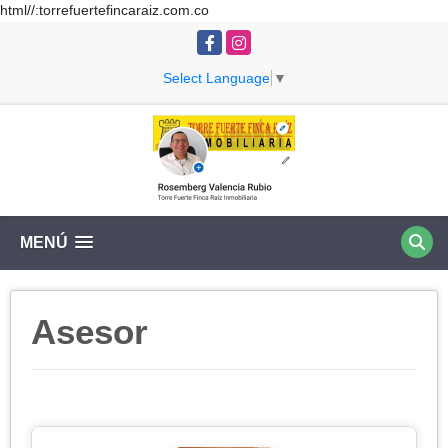
html//:torrefuertefincaraiz.com.co
Facebook
Instagram
Select Language
▼
MENÚ
Asesor