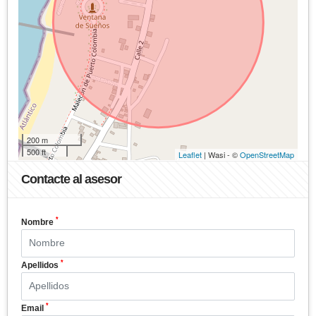
200 m
500 ft
Leaflet
| Wasi - ©
OpenStreetMap
Contacte al asesor
*
Nombre
*
Apellidos
*
Email