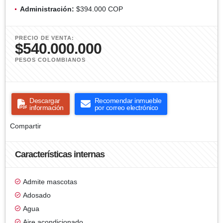
Administración:
$394.000 COP
PRECIO DE VENTA:
$540.000.000
PESOS COLOMBIANOS
Descargar
Recomendar inmueble
información
por correo electrónico
Compartir
Características internas
Admite mascotas
Adosado
Agua
Aire acondicionado