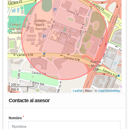
200 m
500 ft
Leaflet
| Wasi - ©
OpenStreetMap
Contacte al asesor
*
Nombre