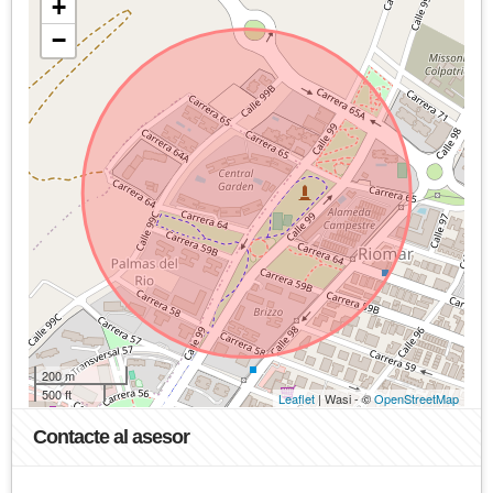
+
−
200 m
500 ft
Leaflet
| Wasi - ©
OpenStreetMap
Contacte al asesor