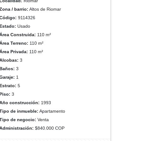
Localidad:
Riomar
Zona / barrio:
Altos de Riomar
Código:
9114326
Estado:
Usado
Área Construida:
110 m²
Área Terreno:
110 m²
Área Privada:
110 m²
Alcobas:
3
Baños:
3
Garaje:
1
Estrato:
5
Piso:
3
Año construcción:
1993
Tipo de inmueble:
Apartamento
Tipo de negocio:
Venta
Administración:
$840.000 COP