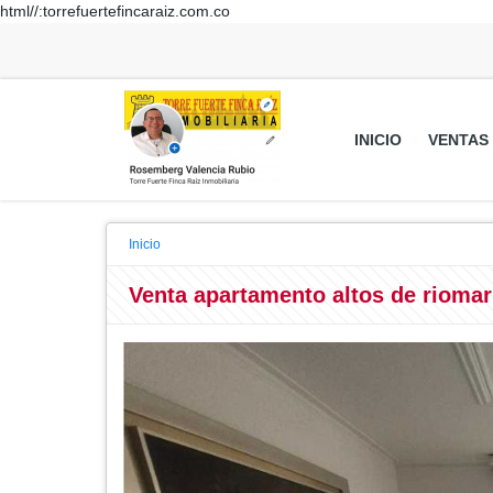
html//:torrefuertefincaraiz.com.co
INICIO
VENTAS
Inicio
Venta apartamento altos de riomar