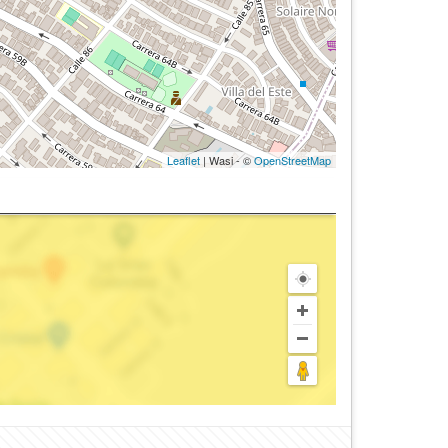
Leaflet
| Wasi - ©
OpenStreetMap