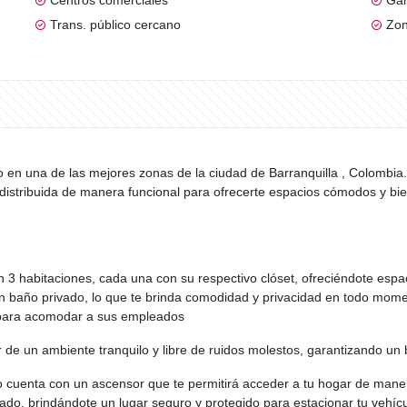
Centros comerciales
Gar
Trans. público cercano
Zon
en una de las mejores zonas de la ciudad de Barranquilla , Colombia.
distribuida de manera funcional para ofrecerte espacios cómodos y b
 3 habitaciones, cada una con su respectivo clóset, ofreciéndote espac
n baño privado, lo que te brinda comodidad y privacidad en todo mome
a para acomodar a sus empleados
 de un ambiente tranquilo y libre de ruidos molestos, garantizando un 
to cuenta con un ascensor que te permitirá acceder a tu hogar de mane
ado, brindándote un lugar seguro y protegido para estacionar tu vehícu