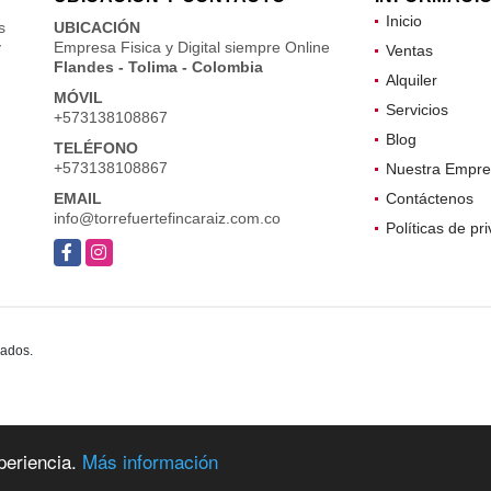
Inicio
s
UBICACIÓN
y
Empresa Fisica y Digital siempre Online
Ventas
Flandes - Tolima - Colombia
Alquiler
MÓVIL
Servicios
+573138108867
Blog
TELÉFONO
+573138108867
Nuestra Empre
EMAIL
Contáctenos
info@torrefuertefincaraiz.com.co
Políticas de pr
Facebook
Instagram
vados.
periencia.
Más información