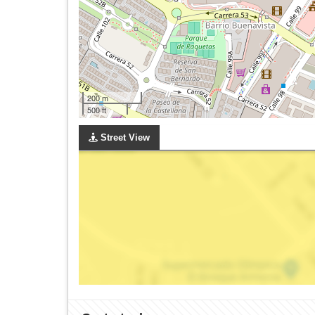
200 m
500 ft
Street View