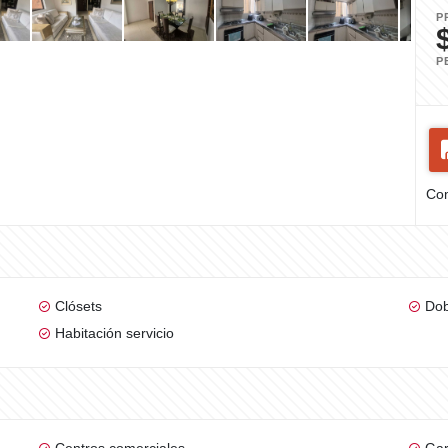
P
P
Com
Clósets
Dob
Habitación servicio